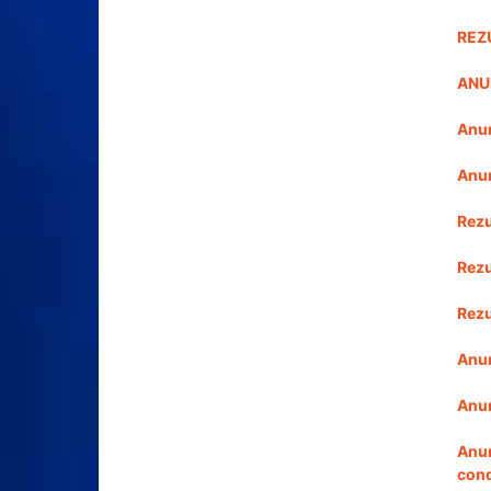
REZ
ANUN
Anu
Anun
Rezu
Rezu
Rezu
Anun
Anun
Anun
cond