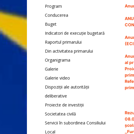
Program
Anun
Conducerea
ANU
Buget
CON
Indicatori de execuție bugetară
Anun
Raportul primarului
(ECI
Din activitatea primarului
Anun
Organigrama
al p
Galerie
Proi
prim
Galerie video
Refe
Dispoziții ale autorității
prim
deliberative
Proiecte de investiții
Rez
Societatea civilă
08.0
Servicii în subordinea Consiliului
școl
Local
,,Fu