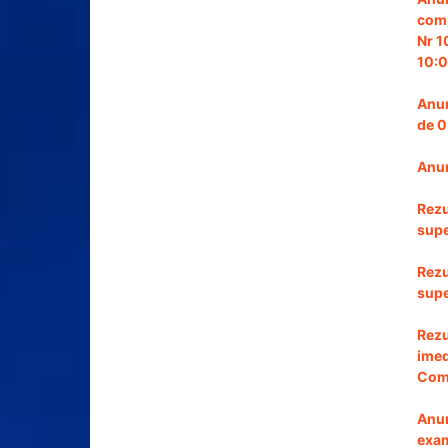
comp
Nr 1
10:0
Anun
de 0
Anun
Rezu
supe
Rezu
supe
Rezu
imed
Comp
Anun
exam