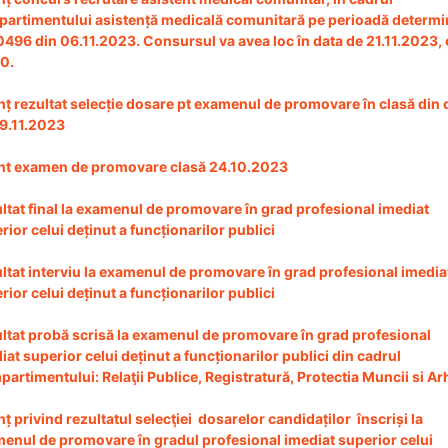
artimentului asistență medicală comunitară pe perioadă determi
0496 din 06.11.2023. Consursul va avea loc în data de 21.11.2023, 
0.
ț rezultat selecție dosare pt examenul de promovare în clasă din 
9.11.2023
t examen de promovare clasă 24.10.2023
ltat final la examenul de promovare în grad profesional imediat
rior celui deținut a funcționarilor publici
ltat interviu la examenul de promovare în grad profesional imedia
rior celui deținut a funcționarilor publici
ltat probă scrisă la examenul de promovare în grad profesional
iat superior celui deținut a funcționarilor publici din cadrul
artimentului: Relaţii Publice, Registratură, Protectia Muncii si Ar
ț privind rezultatul selecţiei dosarelor candidaților înscriși la
enul de promovare în gradul profesional imediat superior celui