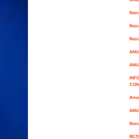
Rezu
Rezu
Rezu
ANU
ANUN
INF
COM
Anu
ANU
Rezu
REZ