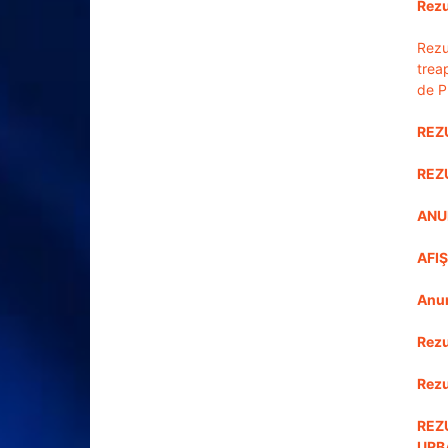
Rezu
Rezu
trea
de P
REZ
REZ
ANU
AFIŞ
Anu
Rezu
Rezu
REZ
URB