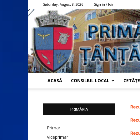
Saturday, August 8, 2026
Sign in / Join
ACASĂ
CONSILIUL LOCAL
CETĂȚE
Rezu
PRIMĂRIA
Rezu
Primar
Rezu
Viceprimar