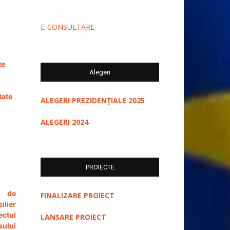
E-CONSULTARE
te
Alegeri
tate
ALEGERI PREZIDENȚIALE 2025
ALEGERI 2024
PROIECTE
a de
FINALIZARE PROIECT
ilier
ectul
LANSARE PROIECT
sului