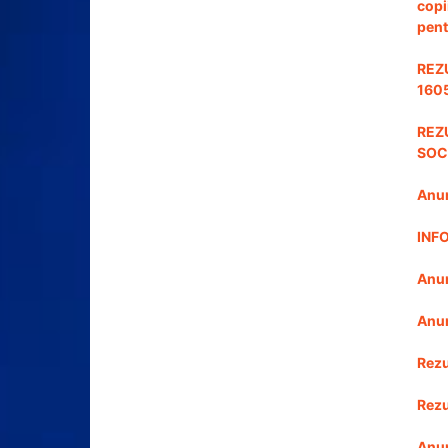
copi
pent
REZ
1605
REZ
SOCI
Anun
INF
Anun
Anun
Rezu
Rezu
Anun