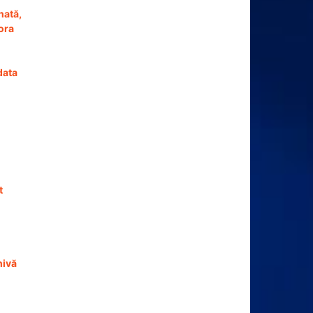
nată,
ora
data
t
hivă