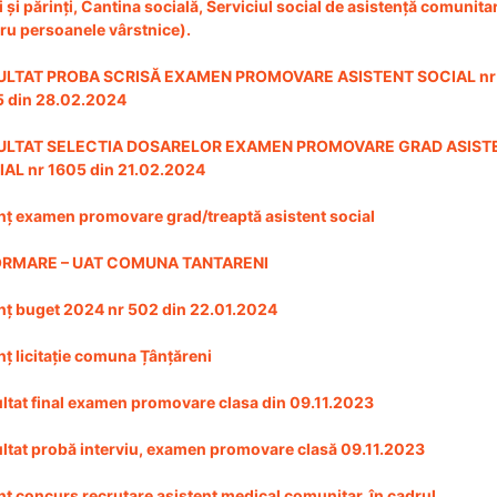
i și părinți, Cantina socială, Serviciul social de asistență comunita
ru persoanele vârstnice).
ULTAT PROBA SCRISĂ EXAMEN PROMOVARE ASISTENT SOCIAL nr
 din 28.02.2024
ULTAT SELECTIA DOSARELOR EXAMEN PROMOVARE GRAD ASIST
AL nr 1605 din 21.02.2024
ț examen promovare grad/treaptă asistent social
ORMARE – UAT COMUNA TANTARENI
ț buget 2024 nr 502 din 22.01.2024
ț licitație comuna Țânțăreni
ltat final examen promovare clasa din 09.11.2023
ltat probă interviu, examen promovare clasă 09.11.2023
ț concurs recrutare asistent medical comunitar, în cadrul