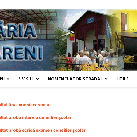
NI
S.V.S.U.
NOMENCLATOR STRADAL
UTILE
Primaria
ltat final consilier școlar
ltat probă interviu consilier școlar
ltat probă scrisă examen consilier școlar
Țânțăreni