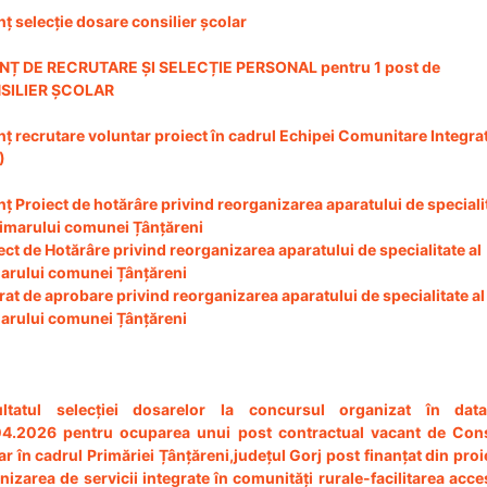
ț selecție dosare consilier școlar
NȚ DE RECRUTARE ȘI SELECȚIE PERSONAL pentru 1 post de
SILIER ȘCOLAR
ț recrutare voluntar proiect în cadrul Echipei Comunitare Integra
)
ț Proiect de hotărâre privind reorganizarea aparatului de speciali
rimarului comunei Țânțăreni
ect de Hotărâre privind reorganizarea aparatului de specialitate al
arului comunei Țânțăreni
rat de aprobare privind reorganizarea aparatului de specialitate al
arului comunei Țânțăreni
ultatul selecției dosarelor la concursul organizat în dat
4.2026 pentru ocuparea unui post contractual vacant de Cons
ar în cadrul Primăriei Țânțăreni,județul Gorj post finanțat din proi
rnizarea de servicii integrate în comunități rurale-facilitarea acce