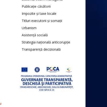
Publicație căsătorii
Impozite și taxe locale
Titluri executorii și somații
Urbanism
Asistență socială
Strategia națională anticorupție
Transparență decizională
u