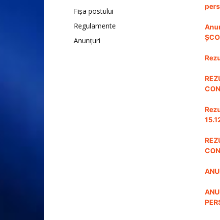
pers
Fișa postului
Regulamente
Anun
ȘCO
Anunțuri
Rezu
REZ
CON
Rezu
15.1
REZ
CON
ANU
ANU
PER