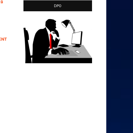
ră
DPO
ENT