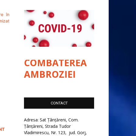
re în
nizat
COMBATEREA
AMBROZIEI
CONTACT
Adresa: Sat Țânțăreni, Com.
Țânțăreni, Strada Tudor
NT
Vladimirescu, Nr. 123, jud. Gorj,