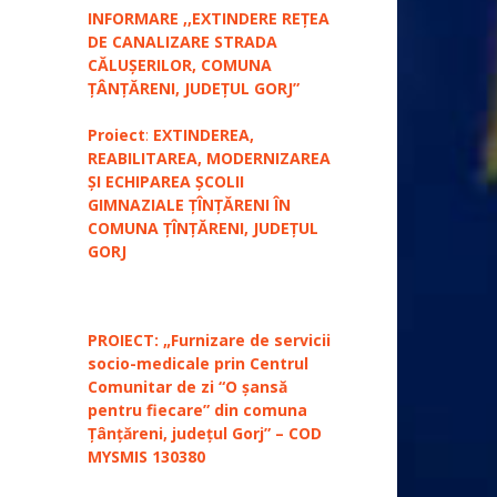
INFORMARE ,,EXTINDERE REȚEA
DE CANALIZARE STRADA
CĂLUȘERILOR, COMUNA
ȚÂNȚĂRENI, JUDEȚUL GORJ”
Proiect
:
EXTINDEREA,
REABILITAREA, MODERNIZAREA
ȘI ECHIPAREA ȘCOLII
GIMNAZIALE ȚÎNȚĂRENI ÎN
COMUNA ȚÎNȚĂRENI, JUDEȚUL
GORJ
PROIECT: „Furnizare de servicii
socio-medicale prin Centrul
Comunitar de zi “O șansă
pentru fiecare” din comuna
Țânțăreni, județul Gorj” – COD
MYSMIS 130380