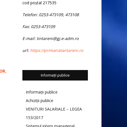
cod poștal 217535
Telefon: 0253-473109, 473108
Fax: 0253-473109
E-mail: tintareni@gj.e-adm.ro
url:
https://primariatantareni.ro
OR,
Informații publice
Informații publice
Achiziții publice
VENITURI SALARIALE – LEGEA
153/2017
Sistemul intern managerial