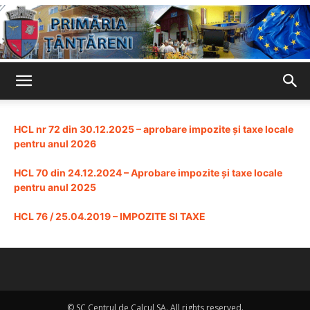
Primaria
HCL nr 72 din 30.12.2025 – aprobare impozite și taxe locale
pentru anul 2026
Țânțăreni
HCL 70 din 24.12.2024 – Aprobare impozite și taxe locale
pentru anul 2025
HCL 76 / 25.04.2019 – IMPOZITE SI TAXE
© SC Centrul de Calcul SA. All rights reserved.