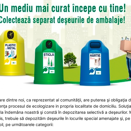
are dintre noi, ca reprezentat al comunităţii, are puterea şi obligaţia 
uenţa procesul de ecologizare in propria localitate de domiciliu. Soluţi
 la îndemâna noastră şi constă în depozitarea selectivă a deşeurilor. 
is, trebuie să depozităm deşeurile în locurile special amenajate şi, pe
bil, pe următoarele categorii: