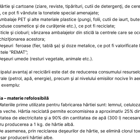
tie şi cartoane (ziare, reviste, tipărituri, cutii de detergenţi, de cer
), ce pot fi vândute la tonetele special amenajate;
alaje PET şi alte materiale plastice (pungi, folii, cutii de iaurt, butel
roduse cosmetice şi de curăţenie etc.), ce pot fi reciclate;
icle şi cioburi; vânzarea ambalajelor din sticlă la centrele care se o
chiziţionarea acestora;
şeuri feroase (fier, tablă şa) şi doze metalice, ce pot fi valorificate 
tele “REMAT”;
şeuri umede (resturi vegetale, animale etc.).
cipalul avantaj al reciclării este dat de reducerea consumului resursel
ale (petrol, apă, energie), precum şi al nivelului emisiilor nocive în aer
 exemplu:
ia – materie refolosibilă
teriile prime utilizate pentru fabricarea hârtiei sunt: lemnul, celuloza
ia veche. Hârtia reciclată permite economisirea a aproximativ 25% di
itatea de electricitate şi a 90% din cantitatea de apă (300 l) necesar
ru producerea a 1 kg. de hârtie albă.
 asemenea, prin reciclarea deşeurilor de hârtie, se elimină clorul tox
sar producerii hârtiei albe.