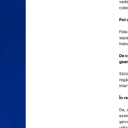
vede
cole
Pot 
Foli
sepa
treb
De c
geam
Stic
regă
inte
În r
Da, 
exem
şerv
utili