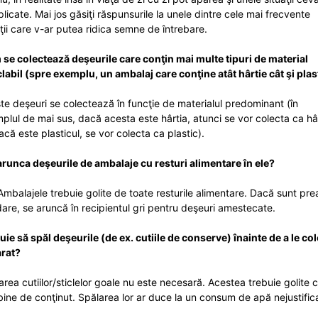
licate. Mai jos găsiţi răspunsurile la unele dintre cele mai frecvente
aţii care v-ar putea ridica semne de întrebare.
se colectează deşeurile care conţin mai multe tipuri de material
clabil (spre exemplu, un ambalaj care conţine atât hârtie cât şi plas
te deşeuri se colectează în funcţie de materialul predominant (în
plul de mai sus, dacă acesta este hârtia, atunci se vor colecta ca hâr
acă este plasticul, se vor colecta ca plastic).
arunca deşeurile de ambalaje cu resturi alimentare în ele?
Ambalajele trebuie golite de toate resturile alimentare. Dacă sunt pre
are, se aruncă în recipientul gri pentru deşeuri amestecate.
uie să spăl deşeurile (de ex. cutiile de conserve) înainte de a le co
rat?
area cutiilor/sticlelor goale nu este necesară. Acestea trebuie golite 
bine de conţinut. Spălarea lor ar duce la un consum de apă nejustific