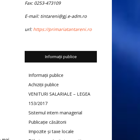
Fax: 0253-473109
E-mail: tintareni@gj.e-adm.ro
url:
https://primariatantareni.ro
Informații publice
Informații publice
Achiziții publice
VENITURI SALARIALE – LEGEA
153/2017
Sistemul intern managerial
Publicație căsătorii
Impozite și taxe locale
a mai