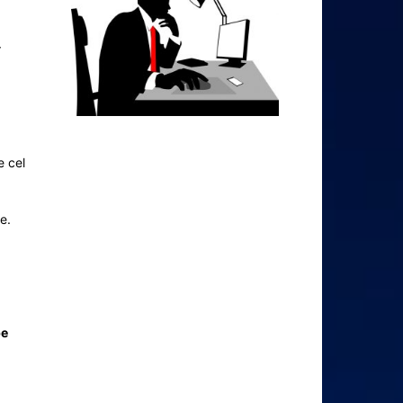
r
e cel
e.
pe