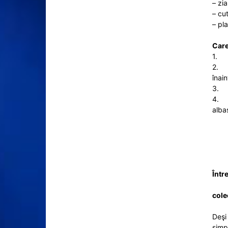
– zia
– cut
– pla
Care
1. I
2. P
înai
3. D
4. D
alba
Într
cole
Deşi
simpl