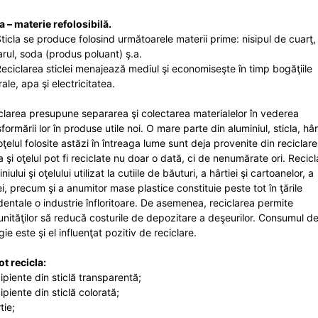
la – materie refolosibilă.
icla se produce folosind următoarele materii prime: nisipul de cuarţ,
arul, soda (produs poluant) ş.a.
ciclarea sticlei menajează mediul şi economiseşte în timp bogăţiile
ale, apa şi electricitatea.
clarea presupune separarea şi colectarea materialelor în vederea
formării lor în produse utile noi. O mare parte din aluminiul, sticla, hâr
ţelul folosite astăzi în întreaga lume sunt deja provenite din reciclare
a şi oţelul pot fi reciclate nu doar o dată, ci de nenumărate ori. Recic
niului şi oţelului utilizat la cutiile de băuturi, a hârtiei şi cartoanelor, a
ei, precum şi a anumitor mase plastice constituie peste tot în ţările
dentale o industrie înfloritoare. De asemenea, reciclarea permite
nităţilor să reducă costurile de depozitare a deşeurilor. Consumul d
ie este şi el influenţat pozitiv de reciclare.
ot recicla:
cipiente din sticlă transparentă;
ipiente din sticlă colorată;
tie;