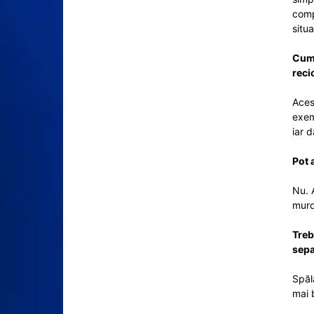
comp
situ
Cum 
reci
Aces
exem
iar d
Pot 
Nu. 
murd
Treb
sepa
Spăl
mai 