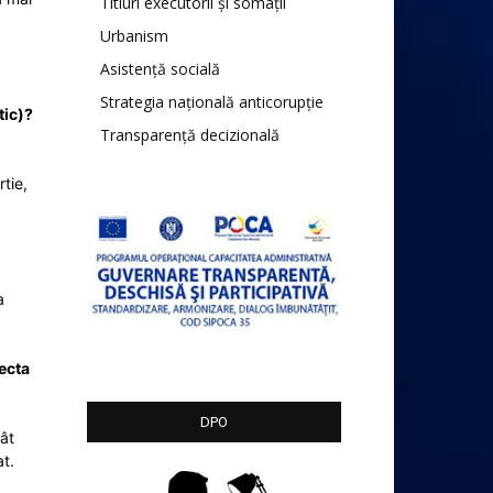
Titluri executorii și somații
Urbanism
Asistență socială
Strategia națională anticorupție
tic)?
Transparență decizională
tie,
a
lecta
DPO
cât
at.