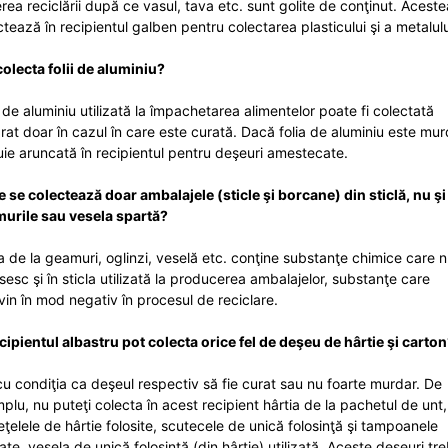
rea reciclării după ce vasul, tava etc. sunt golite de conţinut. Aceste
ctează în recipientul galben pentru colectarea plasticului şi a metalulu
colecta folii de aluminiu?
a de aluminiu utilizată la împachetarea alimentelor poate fi colectată
rat doar în cazul în care este curată. Dacă folia de aluminiu este mur
uie aruncată în recipientul pentru deşeuri amestecate.
e se colectează doar ambalajele (sticle şi borcane) din sticlă, nu şi
urile sau vesela spartă?
la de la geamuri, oglinzi, veselă etc. conţine substanţe chimice care 
sesc şi în sticla utilizată la producerea ambalajelor, substanţe care
rvin în mod negativ în procesul de reciclare.
ecipientul albastru pot colecta orice fel de deşeu de hârtie şi carto
cu condiţia ca deşeul respectiv să fie curat sau nu foarte murdar. De
plu, nu puteţi colecta în acest recipient hârtia de la pachetul de unt,
eţelele de hârtie folosite, scutecele de unică folosinţă şi tampoanele
zate, vesela de unică folosinţă (din hârtie) utilizată. Aceste deşeuri tr