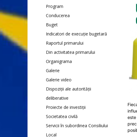
Program
Conducerea
Buget
Indicatori de execuție bugetară
Raportul primarului
Din activitatea primarului
Organigrama
Galerie
Galerie video
Dispoziții ale autorității
deliberative
Fiec
Proiecte de investiții
infl
Societatea civilă
este
prec
Servicii în subordinea Consiliului
posi
Local