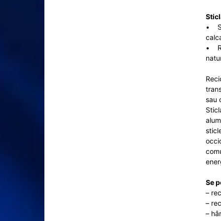
Stic
• St
calc
• Re
natur
Reci
trans
sau o
Sticl
alumi
sticl
occi
comu
energ
Se p
– re
– rec
– hâr