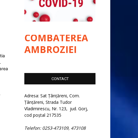
COMBATEREA
AMBROZIEI
tia
.
larea
CONTACT
e
Adresa: Sat Țânțăreni, Com.
Țânțăreni, Strada Tudor
Vladimirescu, Nr. 123, jud. Gorj,
cod poștal 217535
Telefon: 0253-473109, 473108