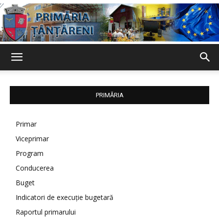
Primaria
PRIMĂRIA
Țânțăreni
Primar
Viceprimar
Program
Conducerea
Buget
Indicatori de execuție bugetară
Raportul primarului