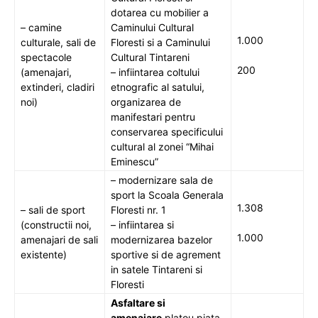
dotarea cu mobilier a
– camine
Caminului Cultural
1.000
culturale, sali de
Floresti si a Caminului
spectacole
Cultural Tintareni
200
(amenajari,
– infiintarea coltului
extinderi, cladiri
etnografic al satului,
noi)
organizarea de
manifestari pentru
conservarea specificului
cultural al zonei “Mihai
Eminescu”
– modernizare sala de
sport la Scoala Generala
1.308
– sali de sport
Floresti nr. 1
(constructii noi,
– infiintarea si
1.000
amenajari de sali
modernizarea bazelor
existente)
sportive si de agrement
in satele Tintareni si
Floresti
Asfaltare si
amenajare
platou piata