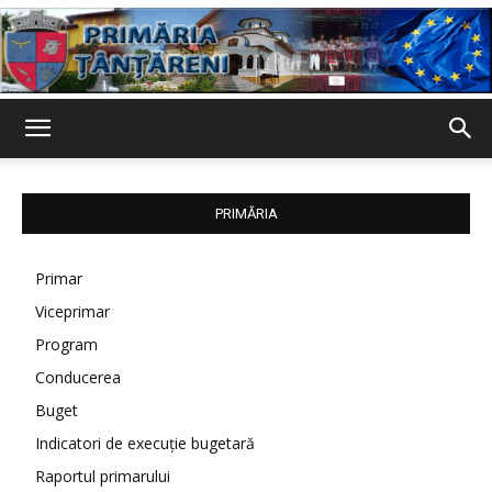
Primaria
PRIMĂRIA
Țânțăreni
Primar
Viceprimar
Program
Conducerea
Buget
Indicatori de execuție bugetară
Raportul primarului