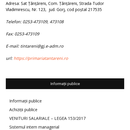
Adresa: Sat Țânțăreni, Com. Țânțăreni, Strada Tudor
Vladimirescu, Nr. 123, jud. Gorj, cod poștal 217535
Telefon: 0253-473109, 473108
Fax: 0253-473109
E-mail: tintareni@gj.e-adm.ro
url:
https://primariatantareni.ro
Informații publice
Informații publice
Achiziții publice
VENITURI SALARIALE – LEGEA 153/2017
Sistemul intern managerial