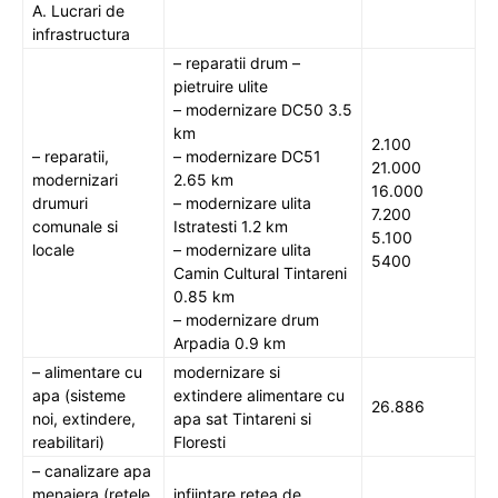
A. Lucrari de
infrastructura
– reparatii drum –
pietruire ulite
– modernizare DC50 3.5
km
2.100
– reparatii,
– modernizare DC51
21.000
modernizari
2.65 km
16.000
drumuri
– modernizare ulita
7.200
comunale si
Istratesti 1.2 km
5.100
locale
– modernizare ulita
5400
Camin Cultural Tintareni
0.85 km
– modernizare drum
Arpadia 0.9 km
– alimentare cu
modernizare si
apa (sisteme
extindere alimentare cu
26.886
noi, extindere,
apa sat Tintareni si
reabilitari)
Floresti
– canalizare apa
menajera (retele
infiintare retea de