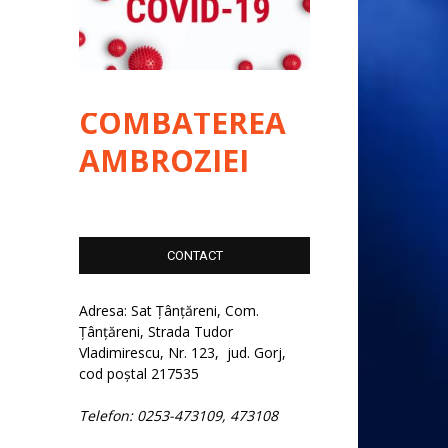
COMBATEREA
AMBROZIEI
CONTACT
Adresa: Sat Țânțăreni, Com.
Țânțăreni, Strada Tudor
Vladimirescu, Nr. 123, jud. Gorj,
cod poștal 217535
Telefon: 0253-473109, 473108