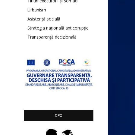
Titluri executorii și somații
Urbanism
Asistență socială
Strategia națională anticorupție
Transparență decizională
DPO