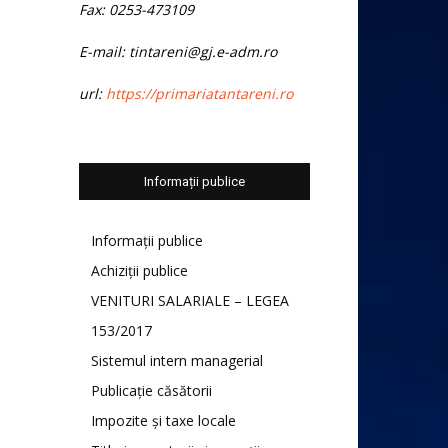
Fax: 0253-473109
E-mail: tintareni@gj.e-adm.ro
url:
https://primariatantareni.ro
Informații publice
Informații publice
Achiziții publice
VENITURI SALARIALE – LEGEA
153/2017
Sistemul intern managerial
Publicație căsătorii
Impozite și taxe locale