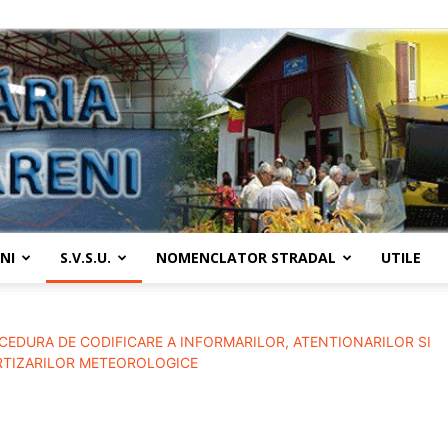
NI
S.V.S.U.
NOMENCLATOR STRADAL
UTILE
Primaria
CEDURA DE CODIFICARE A INFORMARILOR, ATENTIONARILOR SI
RTIZARILOR METEOROLOGICE
Țânțăreni