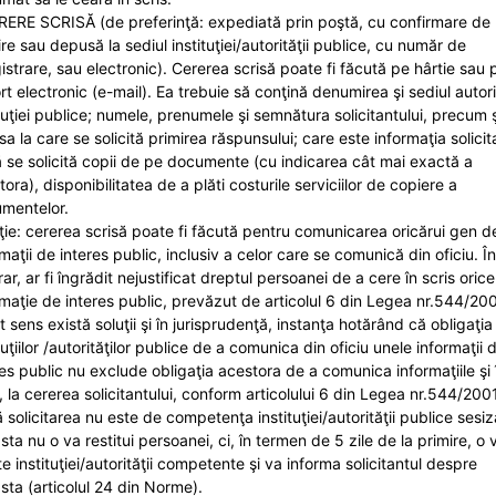
RERE SCRISĂ (de preferinţă: expediată prin poştă, cu confirmare de
re sau depusă la sediul instituţiei/autorităţii publice, cu număr de
gistrare, sau electronic). Cererea scrisă poate fi făcută pe hârtie sau 
t electronic (e-mail). Ea trebuie să conţină denumirea şi sediul autorit
ituţiei publice; numele, prenumele şi semnătura solicitantului, precum ş
a la care se solicită primirea răspunsului; care este informaţia solicit
 se solicită copii de pe documente (cu indicarea cât mai exactă a
ora), disponibilitatea de a plăti costurile serviciilor de copiere a
mentelor.
ţie: cererea scrisă poate fi făcută pentru comunicarea oricărui gen d
maţii de interes public, inclusiv a celor care se comunică din oficiu. Î
ar, ar fi îngrădit nejustificat dreptul persoanei de a cere în scris orice
rmaţie de interes public, prevăzut de articolul 6 din Legea nr.544/200
 sens există soluţii şi în jurisprudenţă, instanţa hotărând că obligaţia
tuţiilor /autorităţilor publice de a comunica din oficiu unele informaţii 
res public nu exclude obligaţia acestora de a comunica informaţiile şi 
s, la cererea solicitantului, conform articolului 6 din Legea nr.544/2001
 solicitarea nu este de competenţa instituţiei/autorităţii publice sesiz
ta nu o va restitui persoanei, ci, în termen de 5 zile de la primire, o 
te instituţiei/autorităţii competente şi va informa solicitantul despre
sta (articolul 24 din Norme).