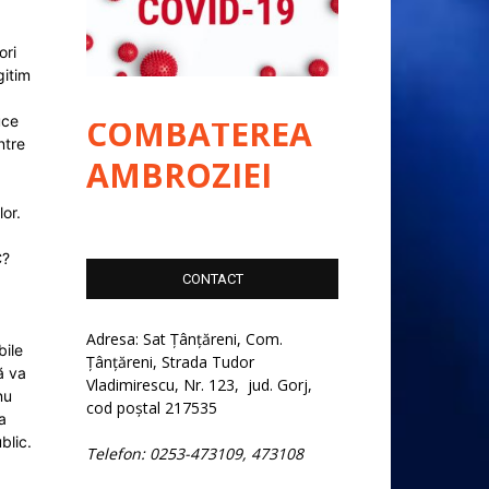
ori
gitim
uce
COMBATEREA
ntre
AMBROZIEI
lor.
C?
CONTACT
Adresa: Sat Țânțăreni, Com.
bile
Țânțăreni, Strada Tudor
ă va
Vladimirescu, Nr. 123, jud. Gorj,
nu
cod poștal 217535
a
blic.
Telefon: 0253-473109, 473108