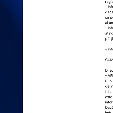
regl
– in
dacă
se p
al u
– in
ating
părţi
– inf
CUM
Direc
– VE
Publ
de i
fi fu
este 
infor
Dacă 
îndru