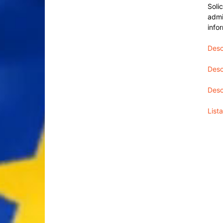
Solic
admi
infor
Desc
Desc
Desc
Lista