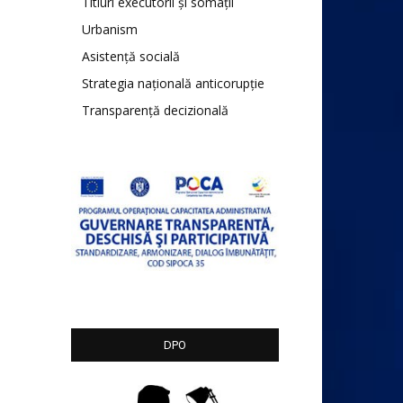
Titluri executorii și somații
Urbanism
Asistență socială
Strategia națională anticorupție
Transparență decizională
DPO