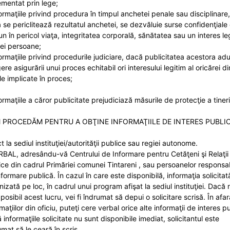
ementat prin lege;
formaţiile privind procedura în timpul anchetei penale sau disciplinare,
 se periclitează rezultatul anchetei, se dezvăluie surse confidenţiale 
un în pericol viaţa, integritatea corporală, sănătatea sau un interes le
nei persoane;
formaţiile privind procedurile judiciare, dacă publicitatea acestora ad
ere asigurării unui proces echitabil ori interesului legitim al oricărei di
le implicate în proces;
ormaţiile a căror publicitate prejudiciază măsurile de protecţie a tineri
 PROCEDĂM PENTRU A OBŢINE INFORMAŢIILE DE INTERES PUBLI
t la sediul instituţiei/autorităţii publice sau regiei autonome.
RBAL, adresându-vă Centrului de Informare pentru Cetăţeni şi Relaţii
ice din cadrul Primăriei comunei Tintareni , sau persoanelor responsa
nformare publică. În cazul în care este disponibilă, informaţia solicitat
rnizată pe loc, în cadrul unui program afişat la sediul instituţiei. Dacă 
posibil acest lucru, vei fi îndrumat să depui o solicitare scrisă. În afar
maţiilor din oficiu, puteţi cere verbal orice alte informaţii de interes pu
informaţiile solicitate nu sunt disponibile imediat, solicitantul este
mat să le ceară în scris.