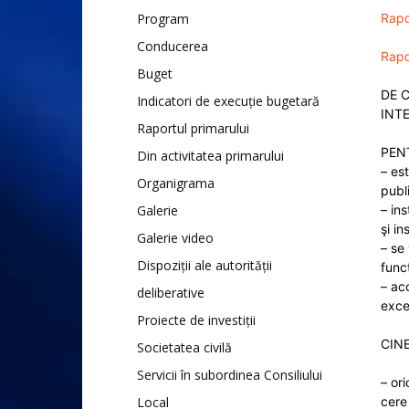
Program
Rapo
Conducerea
Rapo
Buget
DE 
Indicatori de execuție bugetară
INT
Raportul primarului
PEN
Din activitatea primarului
– es
Organigrama
publ
Galerie
– in
şi in
Galerie video
– se
Dispoziții ale autorității
funcţ
– ac
deliberative
exce
Proiecte de investiții
CINE
Societatea civilă
Servicii în subordinea Consiliului
– or
Local
cere