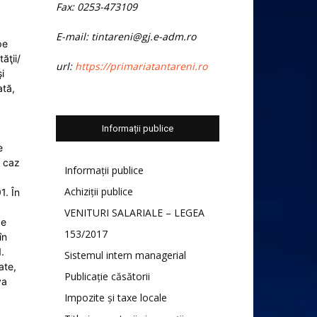
Fax: 0253-473109
E-mail: tintareni@gj.e-adm.ro
pe
ăţii/
url:
https://primariatantareni.ro
i
ată,
Informații publice
e
n caz
Informații publice
Achiziții publice
1. În
VENITURI SALARIALE – LEGEA
de
153/2017
în
.
Sistemul intern managerial
ate,
Publicație căsătorii
va
Impozite și taxe locale