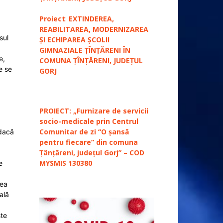
Proiect
:
EXTINDEREA,
REABILITAREA, MODERNIZAREA
sul
ȘI ECHIPAREA ȘCOLII
GIMNAZIALE ȚÎNȚĂRENI ÎN
e,
COMUNA ȚÎNȚĂRENI, JUDEȚUL
e se
GORJ
PROIECT: „Furnizare de servicii
socio-medicale prin Centrul
Comunitar de zi “O șansă
 dacă
pentru fiecare” din comuna
Țânțăreni, județul Gorj” – COD
MYSMIS 130380
e
tea
ală
ste