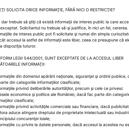
ŢI SOLICITA ORICE INFORMAŢIE, FĂRĂ NICI O RESTRICŢIE?
 dar trebuie să ştiţi că există informaţii de interes public la care acce
exceptat. Solicitantul nu trebuie să-şi justifice, în nici un fel, cererea.
maţiile de interes public pot fi solicitate şi numai din simpla curiozitat
ucât accesul la astfel de informaţii este liber, ceea ce presupune că el
la dispoziţia tuturor.
FORM LEGII 544/2001, SUNT EXCEPTATE DE LA ACCESUL LIBER
ĂTOARELE INFORMAŢII:
ormaţiile din domeniul apărării naţionale, siguranţei şi ordinii publice,
arte din categoriile informaţiilor clasificate;
ormaţiile privind deliberările autorităţilor, precum şi cele ce privesc
resele economice şi politice ale României, dacă fac parte din categori
maţiilor clasificate;
ormaţiile privind activităţile comerciale sau financiare, dacă publicita
tora aduce atingere dreptului de proprietate intelectuală sau industri
incipiului concurenţei loiale;
formaţiile cu privire la datele personale, dacă accesul la acestea nu e