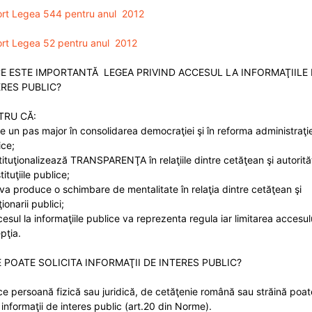
rt Legea 544 pentru anul 2012
rt Legea 52 pentru anul 2012
CE ESTE IMPORTANTĂ LEGEA PRIVIND ACCESUL LA INFORMAŢIILE
ERES PUBLIC?
TRU CĂ:
te un pas major în consolidarea democraţiei şi în reforma administraţie
ice;
stituţionalizează TRANSPARENŢA în relaţiile dintre cetăţean şi autorităţ
stituţiile publice;
 va produce o schimbare de mentalitate în relaţia dintre cetăţean şi
ionarii publici;
cesul la informaţiile publice va reprezenta regula iar limitarea accesul
pţia.
 POATE SOLICITA INFORMAŢII DE INTERES PUBLIC?
ice persoană fizică sau juridică, de cetăţenie română sau străină poat
 informaţii de interes public (art.20 din Norme).