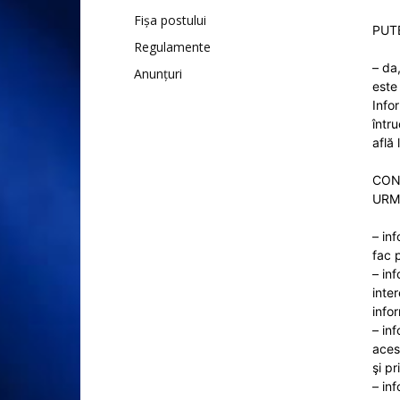
Fișa postului
PUTE
Regulamente
– da,
Anunțuri
este 
Infor
într
află 
CON
URM
– inf
fac p
– inf
inte
infor
– inf
aces
şi pr
– in