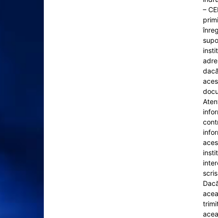
– CE
primi
înre
supor
inst
adres
dacă
acest
docu
Aten
infor
contr
info
acest
insti
inte
scri
Dacă
aceas
trimi
acea