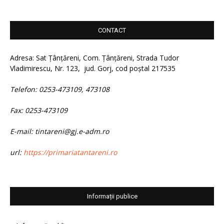
CONTACT
Adresa: Sat Țânțăreni, Com. Țânțăreni, Strada Tudor
Vladimirescu, Nr. 123, jud. Gorj, cod poștal 217535
Telefon: 0253-473109, 473108
Fax: 0253-473109
E-mail: tintareni@gj.e-adm.ro
url:
https://primariatantareni.ro
Informații publice