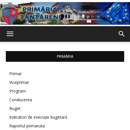
Primaria
PRIMĂRIA
Țânțăreni
Primar
Viceprimar
Program
Conducerea
Buget
Indicatori de execuție bugetară
Raportul primarului