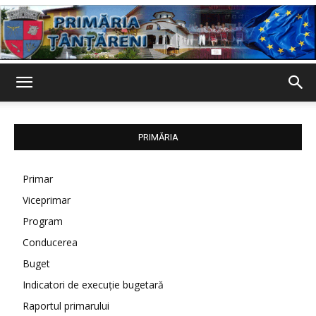
Primaria
PRIMĂRIA
Țânțăreni
Primar
Viceprimar
Program
Conducerea
Buget
Indicatori de execuție bugetară
Raportul primarului