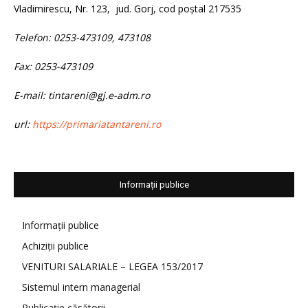
Vladimirescu, Nr. 123, jud. Gorj, cod poștal 217535
Telefon: 0253-473109, 473108
Fax: 0253-473109
E-mail: tintareni@gj.e-adm.ro
url:
https://primariatantareni.ro
Informații publice
Informații publice
Achiziții publice
VENITURI SALARIALE – LEGEA 153/2017
Sistemul intern managerial
Publicație căsătorii