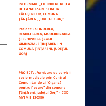
INFORMARE ,,EXTINDERE REȚEA
DE CANALIZARE STRADA
CĂLUȘERILOR, COMUNA
ȚÂNȚĂRENI, JUDEȚUL GORJ”
Proiect
:
EXTINDEREA,
REABILITAREA, MODERNIZAREA
ȘI ECHIPAREA ȘCOLII
GIMNAZIALE ȚÎNȚĂRENI ÎN
COMUNA ȚÎNȚĂRENI, JUDEȚUL
GORJ
PROIECT: „Furnizare de servicii
socio-medicale prin Centrul
Comunitar de zi “O șansă
pentru fiecare” din comuna
Țânțăreni, județul Gorj” – COD
MYSMIS 130380