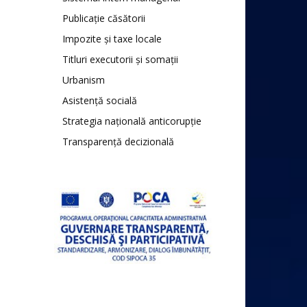
Publicație căsătorii
Impozite și taxe locale
Titluri executorii și somații
Urbanism
Asistență socială
Strategia națională anticorupție
Transparență decizională