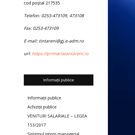
cod poștal 217535
Telefon: 0253-473109, 473108
Fax: 0253-473109
E-mail: tintareni@gj.e-adm.ro
url:
https://primariatantareni.ro
Informații publice
Informații publice
Achiziții publice
VENITURI SALARIALE – LEGEA
153/2017
Sistemul intern managerial