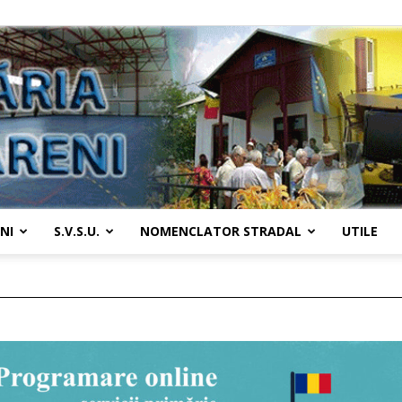
NI
S.V.S.U.
NOMENCLATOR STRADAL
UTILE
Primaria
Țânțăreni