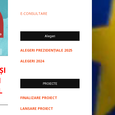
E-CONSULTARE
Alegeri
ALEGERI PREZIDENȚIALE 2025
ALEGERI 2024
ȘI
I
PROIECTE
L
FINALIZARE PROIECT
LANSARE PROIECT