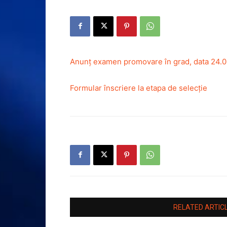
Anunț examen promovare în grad, data 24.0
Formular înscriere la etapa de selecție
RELATED ARTIC