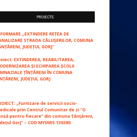
PROIECTE
NFORMARE ,,EXTINDERE REȚEA DE
ANALIZARE STRADA CĂLUȘERILOR, COMUNA
ÂNȚĂRENI, JUDEȚUL GORJ”
roiect
:
EXTINDEREA, REABILITAREA,
ODERNIZAREA ȘI ECHIPAREA ȘCOLII
IMNAZIALE ȚÎNȚĂRENI ÎN COMUNA
ÎNȚĂRENI, JUDEȚUL GORJ
ROIECT: „Furnizare de servicii socio-
edicale prin Centrul Comunitar de zi “O
ansă pentru fiecare” din comuna Țânțăreni,
udețul Gorj” – COD MYSMIS 130380