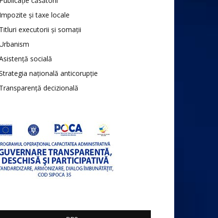
Publicație căsătorii
Impozite și taxe locale
Titluri executorii și somații
Urbanism
Asistență socială
Strategia națională anticorupție
Transparență decizională