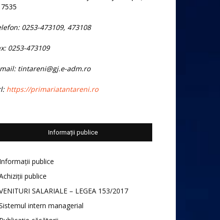
17535
elefon: 0253-473109, 473108
ax: 0253-473109
mail: tintareni@gj.e-adm.ro
l:
https://primariatantareni.ro
Informații publice
Informații publice
Achiziții publice
VENITURI SALARIALE – LEGEA 153/2017
Sistemul intern managerial