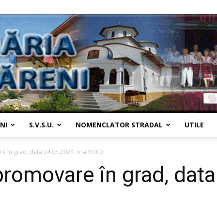
NI
S.V.S.U.
NOMENCLATOR STRADAL
UTILE
Primaria
 în grad, data 24.05.2024, ora 10:00
romovare în grad, data
Țânțăreni