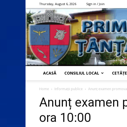
Thursday, August 6, 2026
Sign in / Join
ACASĂ
CONSILIUL LOCAL
CETĂȚE
Home
Informații publice
Anunț examen promovare
Anunț examen p
ora 10:00