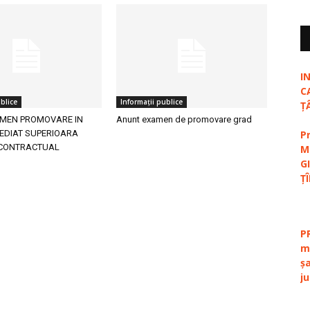
I
C
blice
Informații publice
Ț
MEN PROMOVARE IN
Anunt examen de promovare grad
EDIAT SUPERIOARA
P
CONTRACTUAL
M
G
Ț
P
m
ș
j