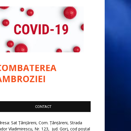
COMBATEREA
AMBROZIEI
CONTACT
resa: Sat Țânțăreni, Com. Țânțăreni, Strada
dor Vladimirescu, Nr. 123, jud. Gorj, cod poștal