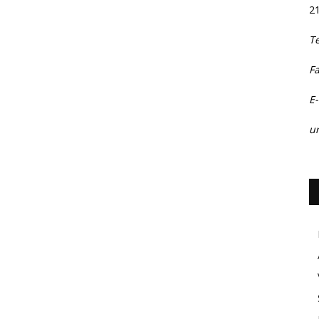
2
T
F
E-
ur