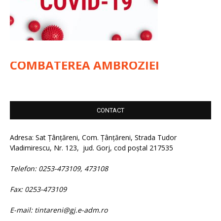
COMBATEREA AMBROZIEI
CONTACT
Adresa: Sat Țânțăreni, Com. Țânțăreni, Strada Tudor
Vladimirescu, Nr. 123, jud. Gorj, cod poștal 217535
Telefon: 0253-473109, 473108
Fax: 0253-473109
E-mail: tintareni@gj.e-adm.ro