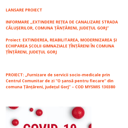
LANSARE PROIECT
INFORMARE ,,EXTINDERE REȚEA DE CANALIZARE STRADA
CĂLUȘERILOR, COMUNA ȚÂNȚĂRENI, JUDEȚUL GORJ”
Proiect
:
EXTINDEREA, REABILITAREA, MODERNIZAREA ȘI
ECHIPAREA ȘCOLII GIMNAZIALE ȚÎNȚĂRENI ÎN COMUNA
ȚÎNȚĂRENI, JUDEȚUL GORJ
PROIECT: „Furnizare de servicii socio-medicale prin
Centrul Comunitar de zi “O șansă pentru fiecare” din
comuna Țânțăreni, județul Gorj” – COD MYSMIS 130380