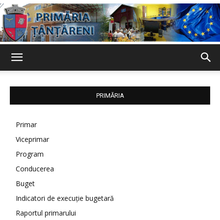
Primaria
PRIMĂRIA
Țânțăreni
Primar
Viceprimar
Program
Conducerea
Buget
Indicatori de execuție bugetară
Raportul primarului