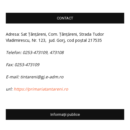
CONTACT
Adresa: Sat Țânțăreni, Com. Țânțăreni, Strada Tudor
Vladimirescu, Nr. 123, jud. Gorj, cod poștal 217535
Telefon: 0253-473109, 473108
Fax: 0253-473109
E-mail: tintareni@gj.e-adm.ro
url:
https://primariatantareni.ro
Informații publice