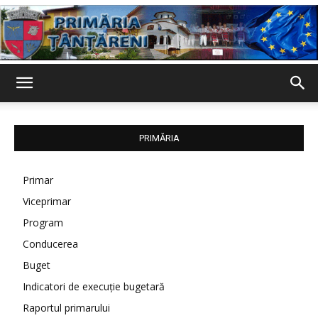
Primaria
PRIMĂRIA
Țânțăreni
Primar
Viceprimar
Program
Conducerea
Buget
Indicatori de execuție bugetară
Raportul primarului