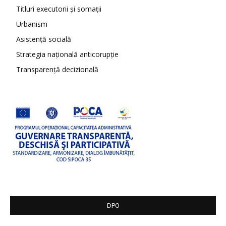
Titluri executorii și somații
Urbanism
Asistență socială
Strategia națională anticorupție
Transparență decizională
DPO