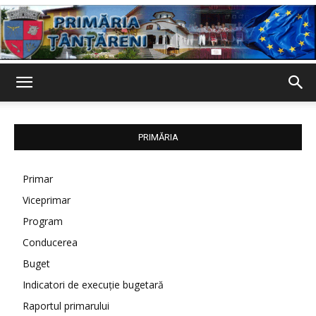
Primaria
PRIMĂRIA
Țânțăreni
Primar
Viceprimar
Program
Conducerea
Buget
Indicatori de execuție bugetară
Raportul primarului