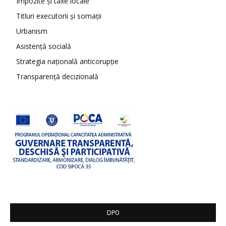
Impozite și taxe locale
Titluri executorii și somații
Urbanism
Asistență socială
Strategia națională anticorupție
Transparență decizională
DPO