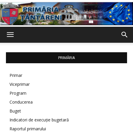
Primaria
PRIMĂRIA
Țânțăreni
Primar
Viceprimar
Program
Conducerea
Buget
Indicatori de execuție bugetară
Raportul primarului