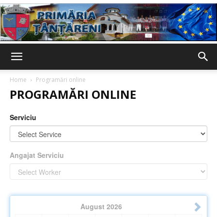
Primaria
Home
Programări online
PROGRAMĂRI ONLINE
Țânțăreni
Serviciu
Angajat Serviciu
August
2026