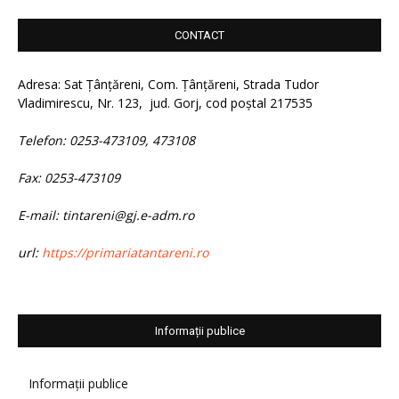
CONTACT
Adresa: Sat Țânțăreni, Com. Țânțăreni, Strada Tudor
Vladimirescu, Nr. 123, jud. Gorj, cod poștal 217535
Telefon: 0253-473109, 473108
Fax: 0253-473109
E-mail: tintareni@gj.e-adm.ro
url:
https://primariatantareni.ro
Informații publice
Informații publice