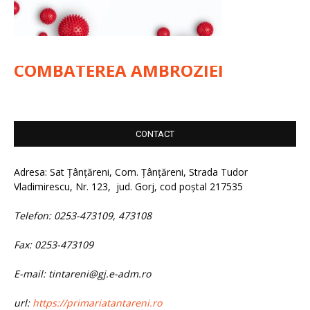
COMBATEREA AMBROZIEI
CONTACT
Adresa: Sat Țânțăreni, Com. Țânțăreni, Strada Tudor
Vladimirescu, Nr. 123, jud. Gorj, cod poștal 217535
Telefon: 0253-473109, 473108
Fax: 0253-473109
E-mail: tintareni@gj.e-adm.ro
url:
https://primariatantareni.ro