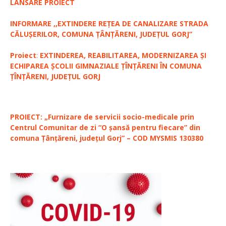
LANSARE PROIECT
INFORMARE ,,EXTINDERE REȚEA DE CANALIZARE STRADA
CĂLUȘERILOR, COMUNA ȚÂNȚĂRENI, JUDEȚUL GORJ”
Proiect
:
EXTINDEREA, REABILITAREA, MODERNIZAREA ȘI
ECHIPAREA ȘCOLII GIMNAZIALE ȚÎNȚĂRENI ÎN COMUNA
ȚÎNȚĂRENI, JUDEȚUL GORJ
PROIECT: „Furnizare de servicii socio-medicale prin
Centrul Comunitar de zi “O șansă pentru fiecare” din
comuna Țânțăreni, județul Gorj” – COD MYSMIS 130380