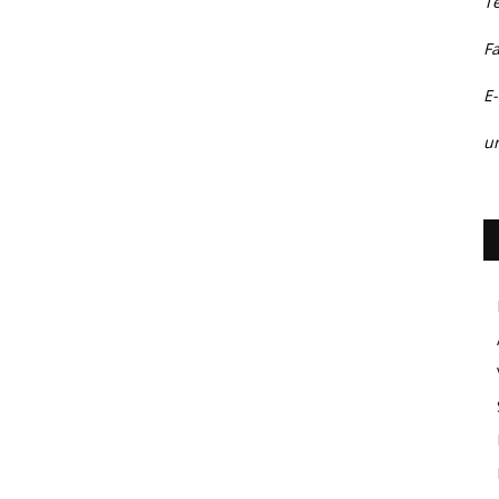
T
F
E-
ur