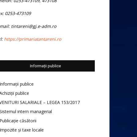
elefon: 0253-473109, 473108
ax: 0253-473109
mail: tintareni@gj.e-adm.ro
l:
https://primariatantareni.ro
Informații publice
Informații publice
Achiziții publice
VENITURI SALARIALE – LEGEA 153/2017
Sistemul intern managerial
Publicație căsătorii
Impozite și taxe locale