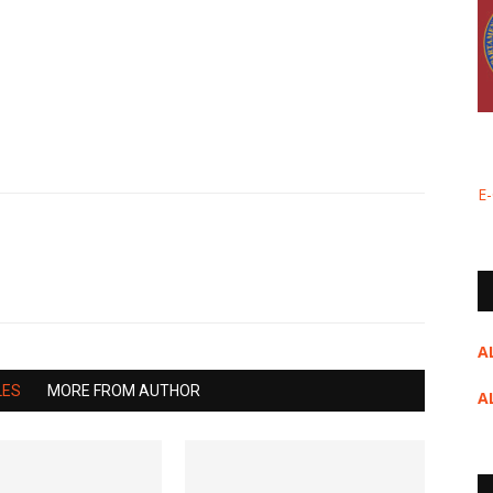
E
A
LES
MORE FROM AUTHOR
A