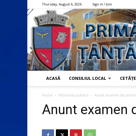
Thursday, August 6, 2026
Sign in / Join
ACASĂ
CONSILIUL LOCAL
CETĂȚE
Home
Informații publice
Anunt examen de prom
Anunt examen d