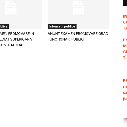
I
C
blice
Informații publice
Ț
MEN PROMOVARE IN
ANUNT EXAMEN PROMOVARE GRAD
EDIAT SUPERIOARA
FUNCTIONARI PUBLICI
P
CONTRACTUAL
M
G
Ț
P
m
ș
j