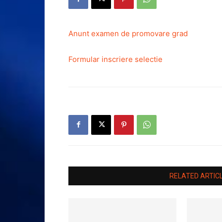
Anunt examen de promovare grad
Formular inscriere selectie
RELATED ARTIC