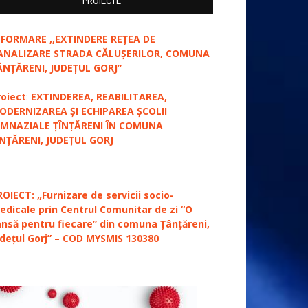
PROIECTE
NFORMARE ,,EXTINDERE REȚEA DE
ANALIZARE STRADA CĂLUȘERILOR, COMUNA
ÂNȚĂRENI, JUDEȚUL GORJ”
roiect
:
EXTINDEREA, REABILITAREA,
ODERNIZAREA ȘI ECHIPAREA ȘCOLII
IMNAZIALE ȚÎNȚĂRENI ÎN COMUNA
ÎNȚĂRENI, JUDEȚUL GORJ
ROIECT: „Furnizare de servicii socio-
edicale prin Centrul Comunitar de zi “O
ansă pentru fiecare” din comuna Țânțăreni,
udețul Gorj” – COD MYSMIS 130380