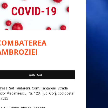
COMBATEREA
AMBROZIEI
CONTACT
resa: Sat Țânțăreni, Com. Țânțăreni, Strada
dor Vladimirescu, Nr. 123, jud. Gorj, cod poștal
17535