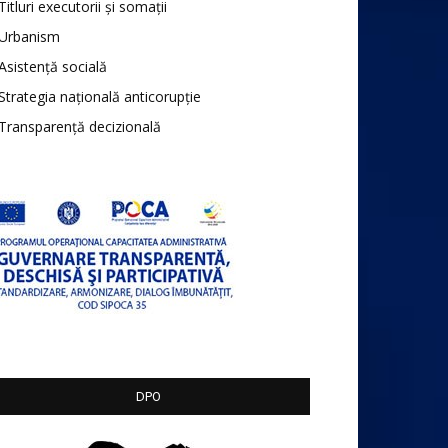
Titluri executorii și somații
Urbanism
Asistență socială
Strategia națională anticorupție
Transparență decizională
DPO