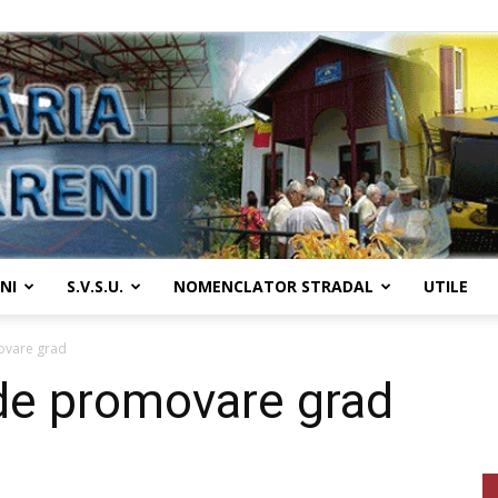
NI
S.V.S.U.
NOMENCLATOR STRADAL
UTILE
Primaria
ovare grad
e promovare grad
Țânțăreni