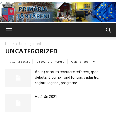
Primaria
Home
Uncategorized
UNCATEGORIZED
Țânțăreni
Asistenta Sociala
Dispoziția primarului
Galerie foto
Anunț concurs recrutare referent, grad
debutant, comp. fond funciar, cadastru,
registru agricol, programe
Hotărâri 2021