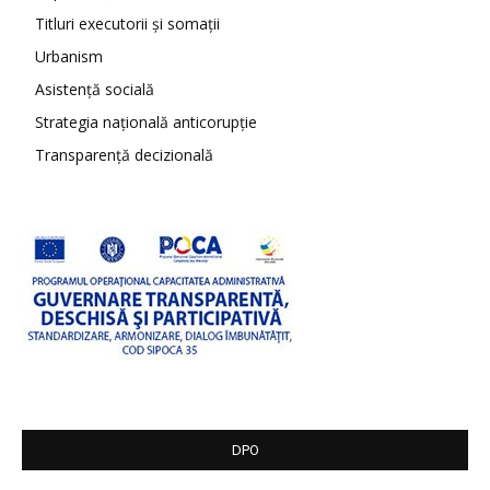
Titluri executorii și somații
Urbanism
Asistență socială
Strategia națională anticorupție
Transparență decizională
DPO