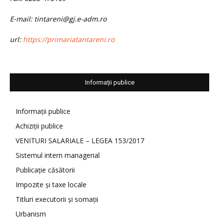
E-mail: tintareni@gj.e-adm.ro
url:
https://primariatantareni.ro
Informații publice
Informații publice
Achiziții publice
VENITURI SALARIALE – LEGEA 153/2017
Sistemul intern managerial
Publicație căsătorii
Impozite și taxe locale
Titluri executorii și somații
Urbanism