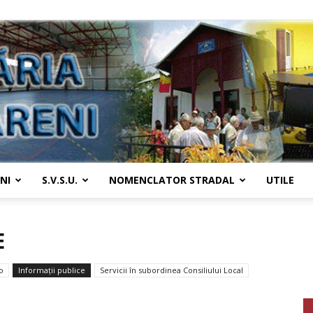
NI
S.V.S.U.
NOMENCLATOR STRADAL
UTILE
Primaria
E
o
Informații publice
Servicii în subordinea Consiliului Local
Țânțăreni