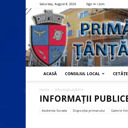
Saturday, August 8, 2026
Sign in / Join
ACASĂ
CONSILIUL LOCAL
CETĂȚE
Home
Informații publice
INFORMAȚII PUBLIC
Asistenta Sociala
Dispoziția primarului
Galerie fot