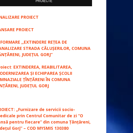
PROIECTE
INALIZARE PROIECT
ANSARE PROIECT
NFORMARE ,,EXTINDERE REȚEA DE
ANALIZARE STRADA CĂLUȘERILOR, COMUNA
ÂNȚĂRENI, JUDEȚUL GORJ”
roiect
:
EXTINDEREA, REABILITAREA,
ODERNIZAREA ȘI ECHIPAREA ȘCOLII
IMNAZIALE ȚÎNȚĂRENI ÎN COMUNA
ÎNȚĂRENI, JUDEȚUL GORJ
ROIECT: „Furnizare de servicii socio-
edicale prin Centrul Comunitar de zi “O
ansă pentru fiecare” din comuna Țânțăreni,
udețul Gorj” – COD MYSMIS 130380