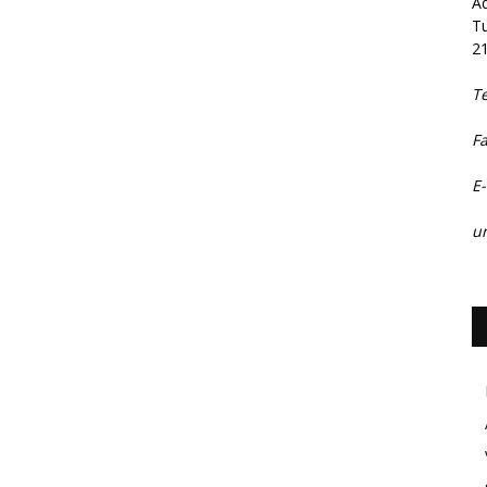
Ad
Tu
2
T
F
E-
ur