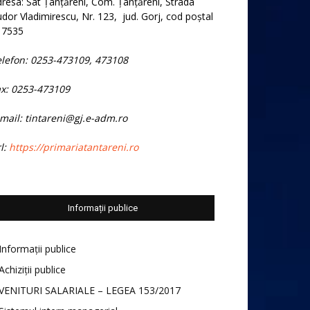
resa: Sat Țânțăreni, Com. Țânțăreni, Strada
dor Vladimirescu, Nr. 123, jud. Gorj, cod poștal
17535
elefon: 0253-473109, 473108
ax: 0253-473109
mail: tintareni@gj.e-adm.ro
l:
https://primariatantareni.ro
Informații publice
Informații publice
Achiziții publice
VENITURI SALARIALE – LEGEA 153/2017