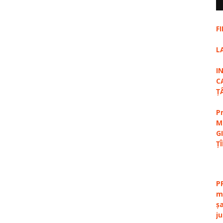
F
L
I
C
Ț
P
M
G
Ț
P
m
ș
j