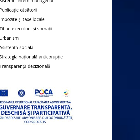
Sistemul intern managerial
Publicație căsătorii
Impozite și taxe locale
Titluri executorii și somații
Urbanism
Asistență socială
Strategia națională anticorupție
Transparență decizională