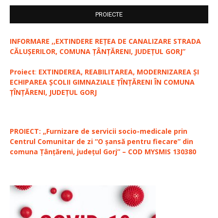
PROIECTE
INFORMARE ,,EXTINDERE REȚEA DE CANALIZARE STRADA
CĂLUȘERILOR, COMUNA ȚÂNȚĂRENI, JUDEȚUL GORJ”
Proiect
:
EXTINDEREA, REABILITAREA, MODERNIZAREA ȘI
ECHIPAREA ȘCOLII GIMNAZIALE ȚÎNȚĂRENI ÎN COMUNA
ȚÎNȚĂRENI, JUDEȚUL GORJ
PROIECT: „Furnizare de servicii socio-medicale prin
Centrul Comunitar de zi “O șansă pentru fiecare” din
comuna Țânțăreni, județul Gorj” – COD MYSMIS 130380