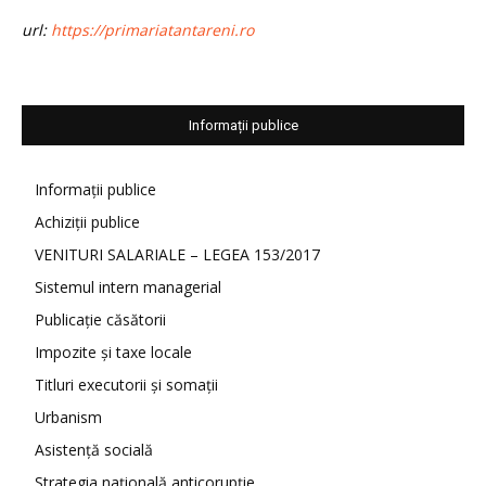
url:
https://primariatantareni.ro
Informații publice
Informații publice
Achiziții publice
VENITURI SALARIALE – LEGEA 153/2017
Sistemul intern managerial
Publicație căsătorii
Impozite și taxe locale
Titluri executorii și somații
Urbanism
Asistență socială
Strategia națională anticorupție