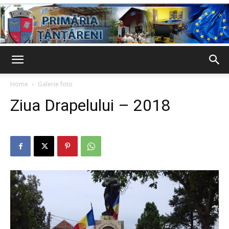
Primaria
Home
Galerie foto
Ziua Drapelului – 2018
Țânțăreni