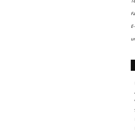
T
F
E-
ur