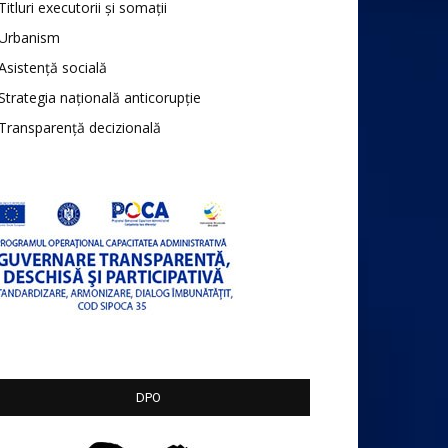
Titluri executorii și somații
Urbanism
Asistență socială
Strategia națională anticorupție
Transparență decizională
DPO