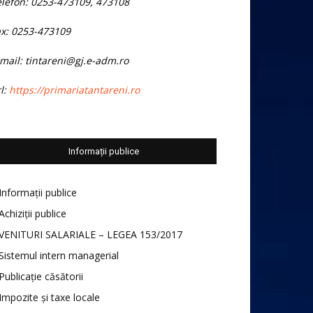
elefon: 0253-473109, 473108
ax: 0253-473109
mail: tintareni@gj.e-adm.ro
l:
https://primariatantareni.ro
Informații publice
Informații publice
Achiziții publice
VENITURI SALARIALE – LEGEA 153/2017
Sistemul intern managerial
Publicație căsătorii
Impozite și taxe locale