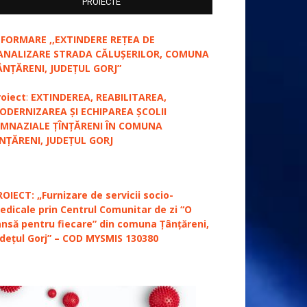
PROIECTE
NFORMARE ,,EXTINDERE REȚEA DE
ANALIZARE STRADA CĂLUȘERILOR, COMUNA
ÂNȚĂRENI, JUDEȚUL GORJ”
roiect
:
EXTINDEREA, REABILITAREA,
ODERNIZAREA ȘI ECHIPAREA ȘCOLII
IMNAZIALE ȚÎNȚĂRENI ÎN COMUNA
ÎNȚĂRENI, JUDEȚUL GORJ
ROIECT: „Furnizare de servicii socio-
edicale prin Centrul Comunitar de zi “O
ansă pentru fiecare” din comuna Țânțăreni,
udețul Gorj” – COD MYSMIS 130380