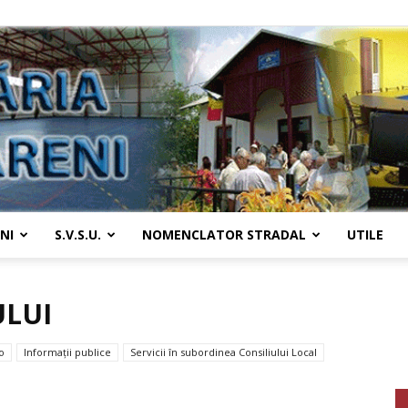
NI
S.V.S.U.
NOMENCLATOR STRADAL
UTILE
Primaria
ULUI
o
Informații publice
Servicii în subordinea Consiliului Local
Țânțăreni