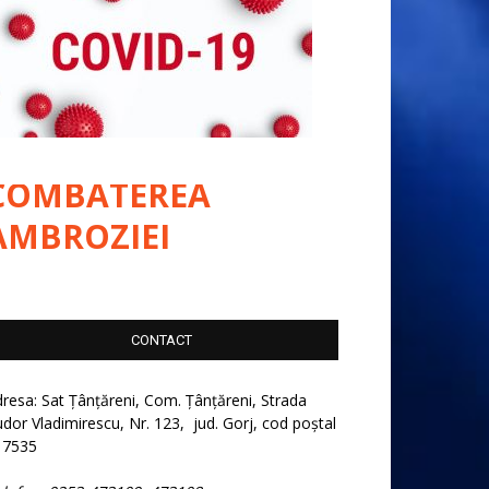
COMBATEREA
AMBROZIEI
CONTACT
resa: Sat Țânțăreni, Com. Țânțăreni, Strada
dor Vladimirescu, Nr. 123, jud. Gorj, cod poștal
17535