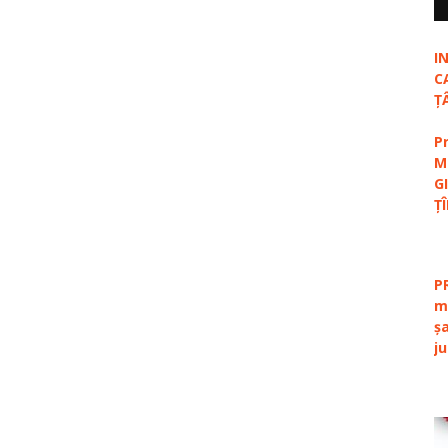
I
C
Ț
P
M
G
Ț
P
m
ș
j