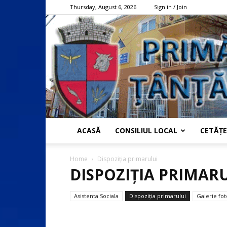
Thursday, August 6, 2026
Sign in / Join
ACASĂ
CONSILIUL LOCAL
CETĂȚE
Home
Dispoziția primarului
DISPOZIȚIA PRIMAR
Asistenta Sociala
Dispoziția primarului
Galerie fot