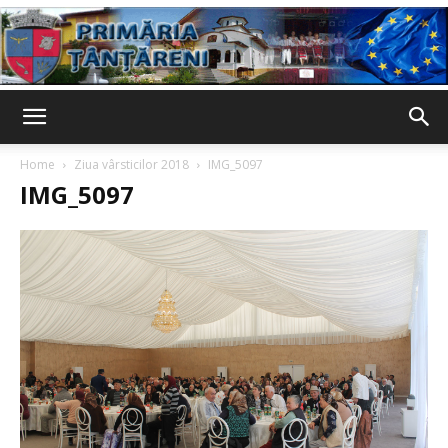
Primaria
Home
Ziua vârsticilor 2018
IMG_5097
IMG_5097
Țânțăreni