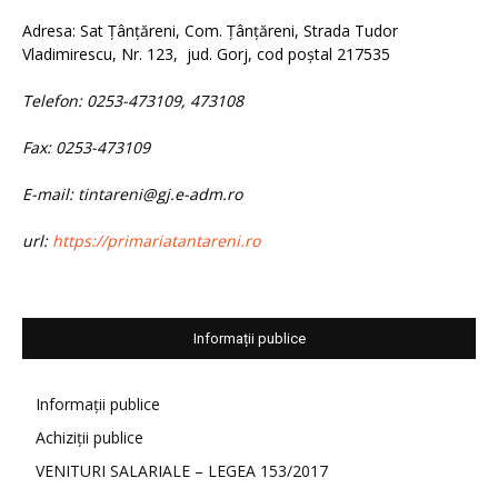
Adresa: Sat Țânțăreni, Com. Țânțăreni, Strada Tudor
Vladimirescu, Nr. 123, jud. Gorj, cod poștal 217535
Telefon: 0253-473109, 473108
Fax: 0253-473109
E-mail: tintareni@gj.e-adm.ro
url:
https://primariatantareni.ro
Informații publice
Informații publice
Achiziții publice
VENITURI SALARIALE – LEGEA 153/2017