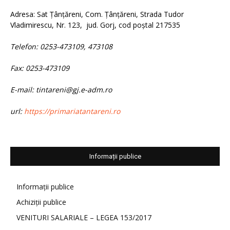
Adresa: Sat Țânțăreni, Com. Țânțăreni, Strada Tudor
Vladimirescu, Nr. 123, jud. Gorj, cod poștal 217535
Telefon: 0253-473109, 473108
Fax: 0253-473109
E-mail: tintareni@gj.e-adm.ro
url:
https://primariatantareni.ro
Informații publice
Informații publice
Achiziții publice
VENITURI SALARIALE – LEGEA 153/2017