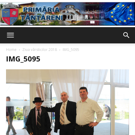
Primaria
Home
Ziua vârsticilor 2018
IMG_5095
IMG_5095
Țânțăreni