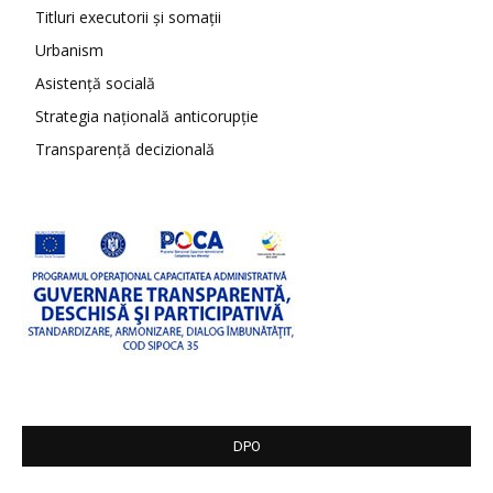
Titluri executorii și somații
Urbanism
Asistență socială
Strategia națională anticorupție
Transparență decizională
DPO