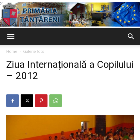
Primaria
Home
Galerie foto
Ziua Internațională a Copilului
Țânțăreni
– 2012