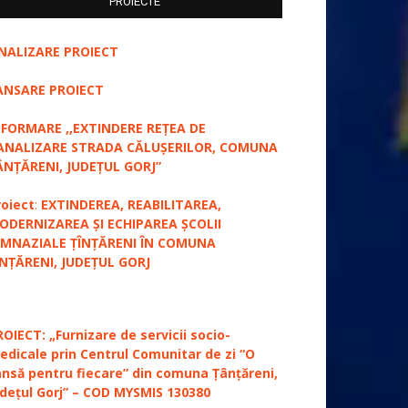
PROIECTE
INALIZARE PROIECT
ANSARE PROIECT
NFORMARE ,,EXTINDERE REȚEA DE
ANALIZARE STRADA CĂLUȘERILOR, COMUNA
ÂNȚĂRENI, JUDEȚUL GORJ”
roiect
:
EXTINDEREA, REABILITAREA,
ODERNIZAREA ȘI ECHIPAREA ȘCOLII
IMNAZIALE ȚÎNȚĂRENI ÎN COMUNA
ÎNȚĂRENI, JUDEȚUL GORJ
ROIECT: „Furnizare de servicii socio-
edicale prin Centrul Comunitar de zi “O
ansă pentru fiecare” din comuna Țânțăreni,
udețul Gorj” – COD MYSMIS 130380