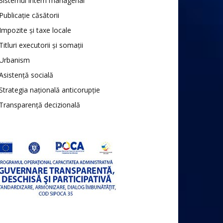
Sistemul intern managerial
Publicație căsătorii
Impozite și taxe locale
Titluri executorii și somații
Urbanism
Asistență socială
Strategia națională anticorupție
Transparență decizională