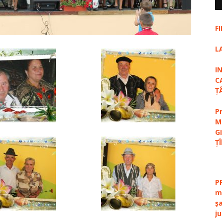
F
L
I
C
Ț
P
M
G
Ț
P
m
ș
j