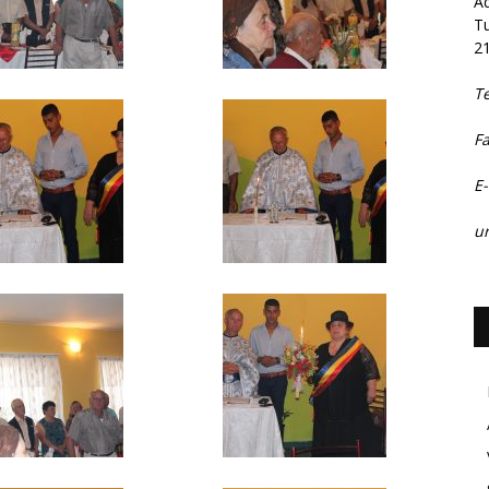
Ad
Tu
2
T
F
E-
ur