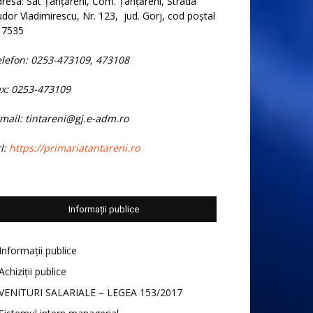
resa: Sat Țânțăreni, Com. Țânțăreni, Strada
dor Vladimirescu, Nr. 123, jud. Gorj, cod poștal
17535
elefon: 0253-473109, 473108
ax: 0253-473109
mail: tintareni@gj.e-adm.ro
l:
https://primariatantareni.ro
Informații publice
Informații publice
Achiziții publice
VENITURI SALARIALE – LEGEA 153/2017