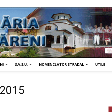
NI
S.V.S.U.
NOMENCLATOR STRADAL
UTILE
Primaria
 2015
Țânțăreni