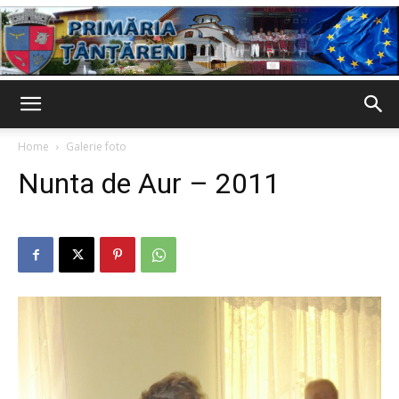
Primaria
Home
Galerie foto
Nunta de Aur – 2011
Țânțăreni