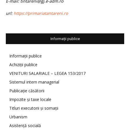
E-mail: tintareni@gj.e-adm.ro
url:
https://primariatantareni.ro
Informații publice
Informații publice
Achiziții publice
VENITURI SALARIALE – LEGEA 153/2017
Sistemul intern managerial
Publicație căsătorii
Impozite și taxe locale
Titluri executorii și somații
Urbanism
Asistență socială