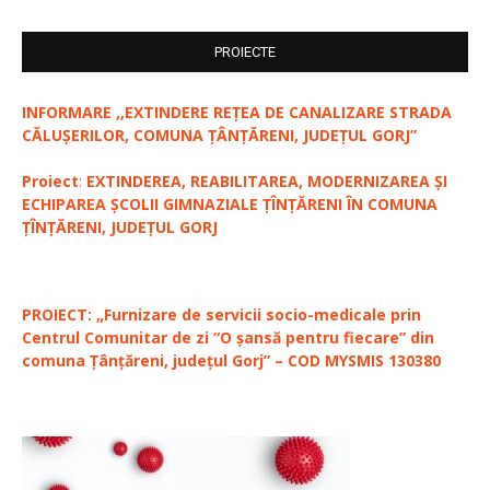
PROIECTE
INFORMARE ,,EXTINDERE REȚEA DE CANALIZARE STRADA
CĂLUȘERILOR, COMUNA ȚÂNȚĂRENI, JUDEȚUL GORJ”
Proiect
:
EXTINDEREA, REABILITAREA, MODERNIZAREA ȘI
ECHIPAREA ȘCOLII GIMNAZIALE ȚÎNȚĂRENI ÎN COMUNA
ȚÎNȚĂRENI, JUDEȚUL GORJ
PROIECT: „Furnizare de servicii socio-medicale prin
Centrul Comunitar de zi “O șansă pentru fiecare” din
comuna Țânțăreni, județul Gorj” – COD MYSMIS 130380