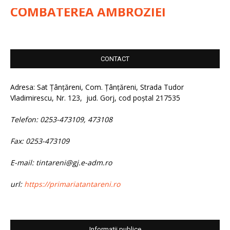
COMBATEREA AMBROZIEI
CONTACT
Adresa: Sat Țânțăreni, Com. Țânțăreni, Strada Tudor
Vladimirescu, Nr. 123, jud. Gorj, cod poștal 217535
Telefon: 0253-473109, 473108
Fax: 0253-473109
E-mail: tintareni@gj.e-adm.ro
url:
https://primariatantareni.ro
Informații publice