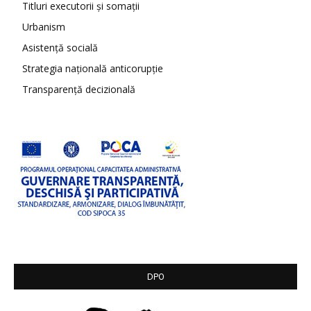
Titluri executorii și somații
Urbanism
Asistență socială
Strategia națională anticorupție
Transparență decizională
DPO