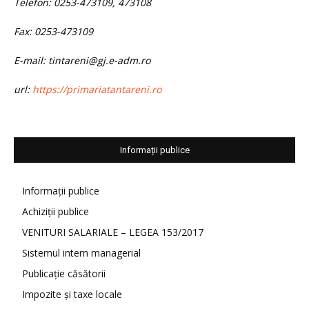
Telefon: 0253-473109, 473108
Fax: 0253-473109
E-mail: tintareni@gj.e-adm.ro
url:
https://primariatantareni.ro
Informații publice
Informații publice
Achiziții publice
VENITURI SALARIALE – LEGEA 153/2017
Sistemul intern managerial
Publicație căsătorii
Impozite și taxe locale