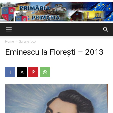
Primaria
Home
Galerie foto
Eminescu la Florești – 2013
Țânțăreni