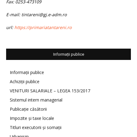
Fax: 0253-473109
E-mail: tintareni@gj.e-adm.ro
url:
https://primariatantareni.ro
Informații publice
Informații publice
Achiziții publice
VENITURI SALARIALE – LEGEA 153/2017
Sistemul intern managerial
Publicație căsătorii
Impozite și taxe locale
Titluri executorii și somații
Urbanism