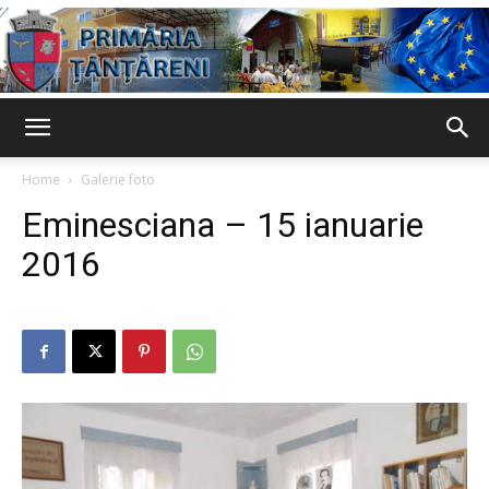
Primaria
Home
Galerie foto
Eminesciana – 15 ianuarie
Țânțăreni
2016