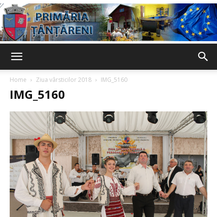
Primaria
Home
Ziua vârsticilor 2018
IMG_5160
IMG_5160
Țânțăreni