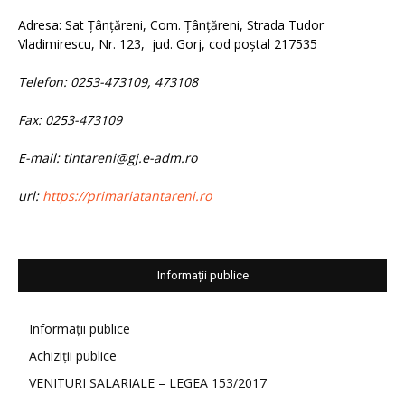
Adresa: Sat Țânțăreni, Com. Țânțăreni, Strada Tudor
Vladimirescu, Nr. 123, jud. Gorj, cod poștal 217535
Telefon: 0253-473109, 473108
Fax: 0253-473109
E-mail: tintareni@gj.e-adm.ro
url:
https://primariatantareni.ro
Informații publice
Informații publice
Achiziții publice
VENITURI SALARIALE – LEGEA 153/2017