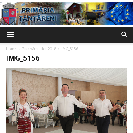
Primaria
Home
Ziua vârsticilor 2018
IMG_5156
IMG_5156
Țânțăreni