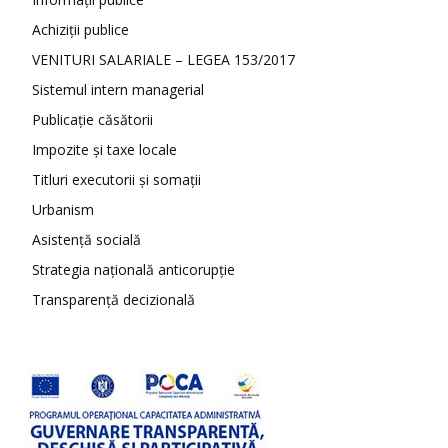
Achiziții publice
VENITURI SALARIALE – LEGEA 153/2017
Sistemul intern managerial
Publicație căsătorii
Impozite și taxe locale
Titluri executorii și somații
Urbanism
Asistență socială
Strategia națională anticorupție
Transparență decizională