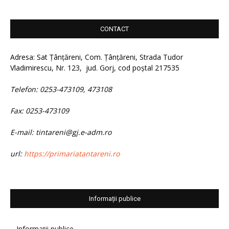
CONTACT
Adresa: Sat Țânțăreni, Com. Țânțăreni, Strada Tudor
Vladimirescu, Nr. 123, jud. Gorj, cod poștal 217535
Telefon: 0253-473109, 473108
Fax: 0253-473109
E-mail: tintareni@gj.e-adm.ro
url:
https://primariatantareni.ro
Informații publice
Informații publice