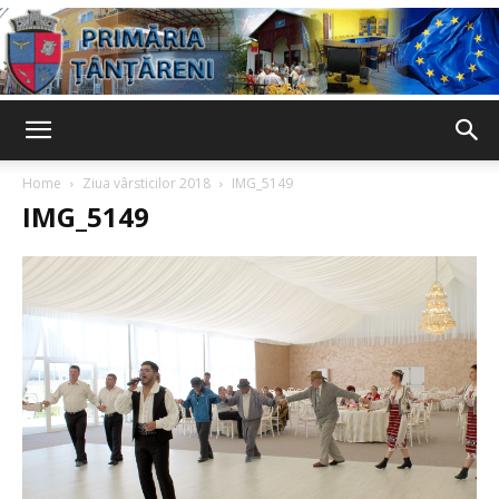
Primaria
Home
Ziua vârsticilor 2018
IMG_5149
IMG_5149
Țânțăreni