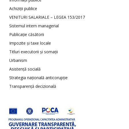
Achiziții publice
VENITURI SALARIALE – LEGEA 153/2017
Sistemul intern managerial
Publicație căsătorii
Impozite și taxe locale
Titluri executorii și somații
Urbanism
Asistență socială
Strategia națională anticorupție
Transparență decizională