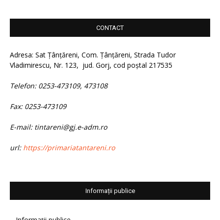
CONTACT
Adresa: Sat Țânțăreni, Com. Țânțăreni, Strada Tudor
Vladimirescu, Nr. 123, jud. Gorj, cod poștal 217535
Telefon: 0253-473109, 473108
Fax: 0253-473109
E-mail: tintareni@gj.e-adm.ro
url:
https://primariatantareni.ro
Informații publice
Informații publice