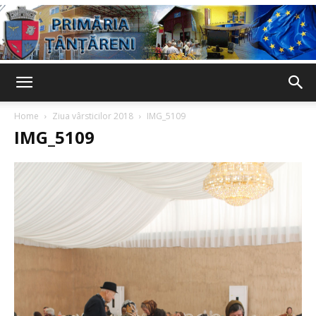
Primaria
Home
Ziua vârsticilor 2018
IMG_5109
IMG_5109
Țânțăreni