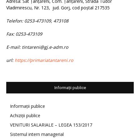
Adresa: Sat Țânțăreni, Com. Țânțăreni, Strada Tudor
Vladimirescu, Nr. 123, jud. Gorj, cod poștal 217535
Telefon: 0253-473109, 473108
Fax: 0253-473109
E-mail: tintareni@gj.e-adm.ro
url:
https://primariatantareni.ro
Informații publice
Informații publice
Achiziții publice
VENITURI SALARIALE – LEGEA 153/2017
Sistemul intern managerial