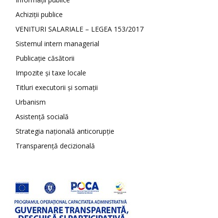
Achiziții publice
VENITURI SALARIALE – LEGEA 153/2017
Sistemul intern managerial
Publicație căsătorii
Impozite și taxe locale
Titluri executorii și somații
Urbanism
Asistență socială
Strategia națională anticorupție
Transparență decizională