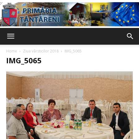
Primaria
Home
Ziua vârsticilor 2018
IMG_5065
IMG_5065
Țânțăreni