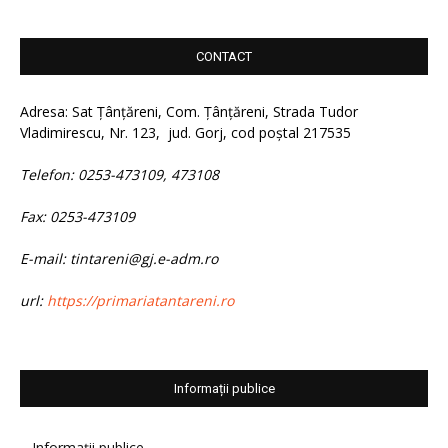
CONTACT
Adresa: Sat Țânțăreni, Com. Țânțăreni, Strada Tudor
Vladimirescu, Nr. 123, jud. Gorj, cod poștal 217535
Telefon: 0253-473109, 473108
Fax: 0253-473109
E-mail: tintareni@gj.e-adm.ro
url:
https://primariatantareni.ro
Informații publice
Informații publice