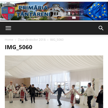
Primaria
Home
Ziua vârsticilor 2018
IMG_5060
IMG_5060
Țânțăreni