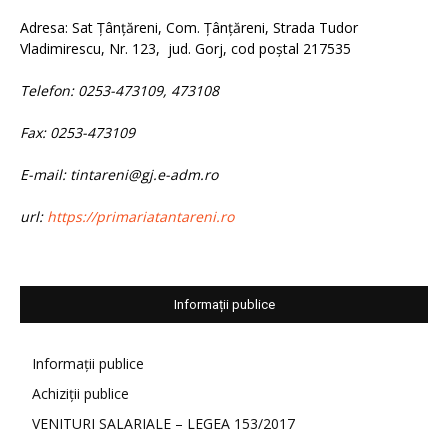
Adresa: Sat Țânțăreni, Com. Țânțăreni, Strada Tudor
Vladimirescu, Nr. 123, jud. Gorj, cod poștal 217535
Telefon: 0253-473109, 473108
Fax: 0253-473109
E-mail: tintareni@gj.e-adm.ro
url:
https://primariatantareni.ro
Informații publice
Informații publice
Achiziții publice
VENITURI SALARIALE – LEGEA 153/2017