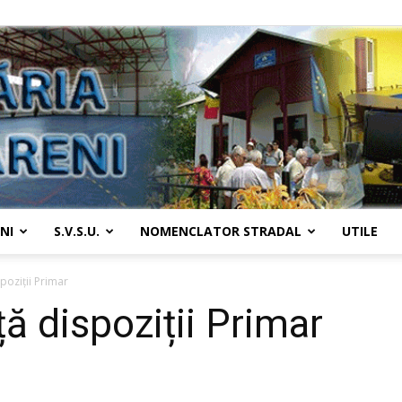
NI
S.V.S.U.
NOMENCLATOR STRADAL
UTILE
Primaria
poziții Primar
ă dispoziții Primar
Țânțăreni