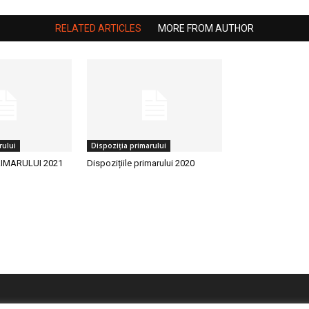
RELATED ARTICLES
MORE FROM AUTHOR
rului
Dispoziția primarului
RIMARULUI 2021
Dispozițiile primarului 2020