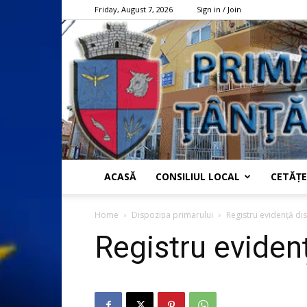
Friday, August 7, 2026
Sign in / Join
ACASĂ
CONSILIUL LOCAL
CETĂȚE
Home
Dispoziția primarului
Registru evidență dis
Registru evidenț