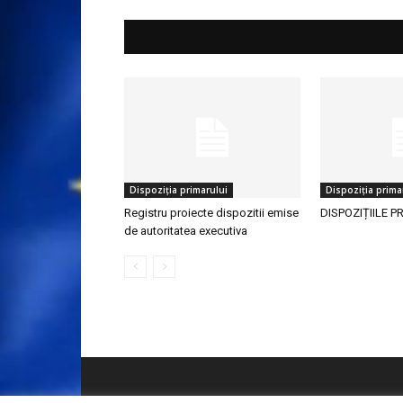
Dispoziția primarului
Dispoziția prima
Registru proiecte dispozitii emise
DISPOZIȚIILE P
de autoritatea executiva